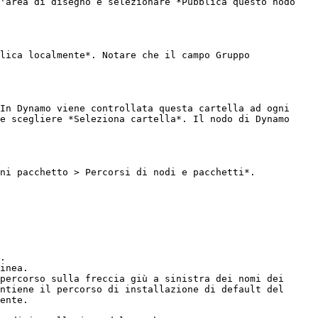
'area di disegno e selezionare *Pubblica questo nodo 
lica localmente*. Notare che il campo Gruppo 
In Dynamo viene controllata questa cartella ad ogni 
e scegliere *Seleziona cartella*. Il nodo di Dynamo 
ni pacchetto > Percorsi di nodi e pacchetti*.

.

inea.

percorso sulla freccia giù a sinistra dei nomi dei 
ntiene il percorso di installazione di default del 
ente.
