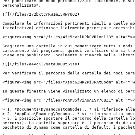
Per pubblicare un nodo personalizzato localmente, è suf
personalizzato*.

![](/files/272bxtCrRW1m15RWrUOZ)

Compilare le informazioni pertinenti simili a quelle mo
(facoltativo) definisce l'elemento principale accessibi
<figure><img src="/files/4fk5cvzlDPkFVR1onl38" alt=""><
Scegliere una cartella in cui memorizzare tutti i nodi 
caricamento del programma, quindi verificare che si tro
viene ora pubblicato localmente e rimarrà nella libreri
![](/files/e4vcKlVNataUuOUtSjse)

Per verificare il percorso della cartella dei nodi pers
<figure><img src="/files/YXs9c6ZWR2PiJPAtDodm" alt="" w
In questa finestra viene visualizzato un elenco di perc
<figure><img src="/files/roAM85fviAsAISr70BZL" alt=""><
> 1. *Documents\DynamoCustomNodes...* si riferisce alla
> 2. *AppData\Roaming\Dynamo...* si riferisce alla posi
> 3. È possibile spostare il percorso della cartella lo
percorsi). La cartella superiore è il percorso di defau
pacchetto di Dynamo come cartella di default, i pacchet