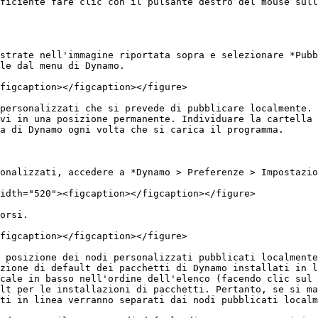
ficiente fare clic con il pulsante destro del mouse sull
strate nell'immagine riportata sopra e selezionare *Pubb
le dal menu di Dynamo.

figcaption></figcaption></figure>

personalizzati che si prevede di pubblicare localmente. 
vi in una posizione permanente. Individuare la cartella 
a di Dynamo ogni volta che si carica il programma.

onalizzati, accedere a *Dynamo > Preferenze > Impostazio
idth="520"><figcaption></figcaption></figure>

orsi.

figcaption></figcaption></figure>

 posizione dei nodi personalizzati pubblicati localmente
zione di default dei pacchetti di Dynamo installati in l
cale in basso nell'ordine dell'elenco (facendo clic sul 
lt per le installazioni di pacchetti. Pertanto, se si ma
ti in linea verranno separati dai nodi pubblicati localm