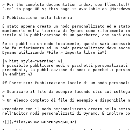
> For the complete documentation index, see [llms.txt](
`.md` to page URLs; this page is available as [Markdown
# Pubblicazione nella libreria

È stato appena creato un nodo personalizzato ed è stato
mantenerlo nella libreria di Dynamo come riferimento in
simile alla pubblicazione di un pacchetto, che sarà esa
Se si pubblica un nodo localmente, questo sarà accessib
che fa riferimento ad un nodo personalizzato deve anche
Dynamo utilizzando *File > Importa libreria*).

{% hint style="warning" %}

È possibile pubblicare nodi e pacchetti personalizzati 
precedenti, la pubblicazione di nodi e pacchetti person
{% endhint %}

## Esercizio: Pubblicazione locale di un nodo personali
> Scaricare il file di esempio facendo clic sul collega
>

> Un elenco completo di file di esempio è disponibile n
Procedere con il nodo personalizzato creato nella sezio
nell'Editor nodi personalizzati di Dynamo. È inoltre po
![](/files/A9B6ouwUprDpy9gG6QHZ)
