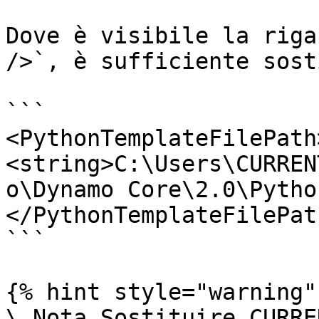
Dove è visibile la riga
/>`, è sufficiente sost
```

<PythonTemplateFilePath>
<string>C:\Users\CURREN
o\Dynamo Core\2.0\Pytho
</PythonTemplateFilePath
```

{% hint style="warning" 
\_Nota Sostituire CURRE