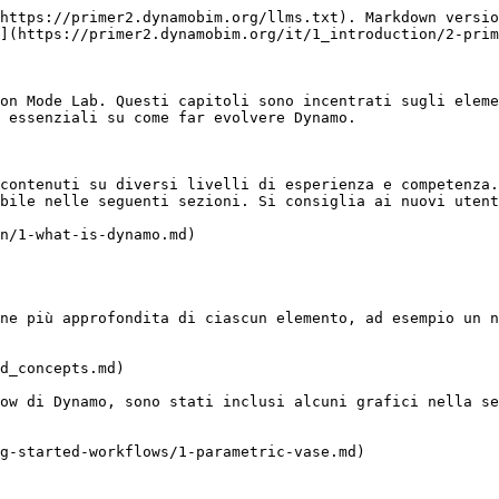
https://primer2.dynamobim.org/llms.txt). Markdown versio
](https://primer2.dynamobim.org/it/1_introduction/2-prim
on Mode Lab. Questi capitoli sono incentrati sugli eleme
 essenziali su come far evolvere Dynamo.

contenuti su diversi livelli di esperienza e competenza.
bile nelle seguenti sezioni. Si consiglia ai nuovi utent
n/1-what-is-dynamo.md)

ne più approfondita di ciascun elemento, ad esempio un n
d_concepts.md)

ow di Dynamo, sono stati inclusi alcuni grafici nella se
g-started-workflows/1-parametric-vase.md)
