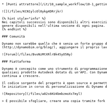
* [Punti attrattore](/it/10_sample_workflow/10-1_gettin
![](/files/KCN1ylcOl0ykg4DRrjkr)

{% hint style="info" %}

Nei capitoli successivi sono disponibili altri esercizi
genere disponibili nell'ultima sezione di ogni pagina.

{% endhint %}

### Comunità

Dynamo non sarebbe quello che è senza un forte gruppo d
(http://dynamobim.org/blog/), aggiungere il proprio lav
![Forum](/files/BvoNzMtXRlrBk45yO5Ny)

### Piattaforma

Dynamo è concepito come uno strumento di programmazione
qualsiasi prodotto Autodesk dotato di un'API. Con Dynam
continua a crescere.

Il codice sorgente del progetto è open source e permett
le iniziative in corso di personalizzazione di Dynamo d
![Repository](/files/a82s6KU4bmbzmoXsTmyl)
