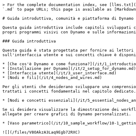
> For the complete documentation index, see [llms.txt](
`.md` to page URLs; this page is available as [Markdown
# Guida introduttiva, comunità e piattaforma di Dynamo

Questa guida introduttiva include capitoli sviluppati c
propri programmi visivi con Dynamo e sulle informazioni
### Guida introduttiva

Questa guida è stata progettata per fornire ai lettori 
sull'interfaccia utente e sui concetti chiave è disponi
* [Che cos'è Dynamo e come funziona?](/it/1_introductio
* [Installazione per Dynamo](/it/2_setup_for_dynamo.md)

* [Interfaccia utente](/it/3_user_interface.md)

* [Nodi e fili](/it/4_nodes_and_wires.md)

Per gli utenti che desiderano sviluppare una comprensio
trattati i concetti fondamentali nel capitolo dedicato.

* [Nodi e concetti essenziali](/it/5_essential_nodes_an
Se si desidera visualizzare la dimostrazione dei workfl
allegate per creare grafici di Dynamo personalizzati.

* [Vaso parametrico](/it/10_sample_workflow/10-1_gettin
![](/files/V8OAkzA3Laq9Egb72RXC)
